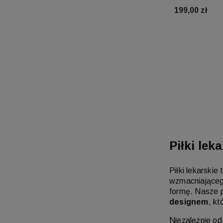
199,00 zł
Do 
Piłki lek
Piłki lekarski
wzmacniającego
formę. Nasze p
designem
, kt
Niezależnie od