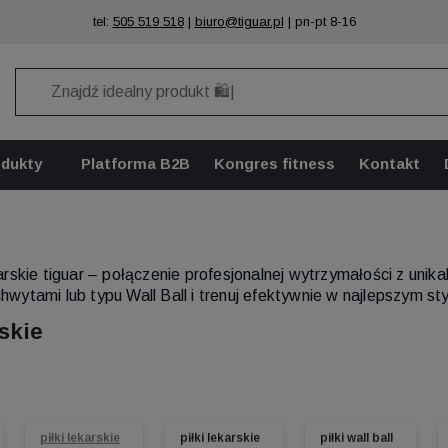
tel:
505 519 518
|
biuro@tiguar.pl
| pn-pt 8-16
odukty
Platforma B2B
Kongres fitness
Kontakt
ekarskie tiguar – połączenie profesjonalnej wytrzymałości z un
chwytami lub typu Wall Ball i trenuj efektywnie w najlepszym s
rskie
piłki lekarskie
piłki lekarskie
piłki wall ball