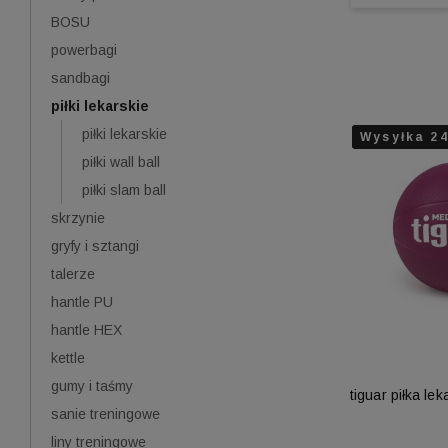
BOSU
powerbagi
sandbagi
piłki lekarskie
piłki lekarskie
Wysyłka 2
Wysyłka 2
Wysyłka 2
piłki wall ball
piłki slam ball
skrzynie
gryfy i sztangi
talerze
hantle PU
hantle HEX
kettle
gumy i taśmy
tiguar piłka le
sanie treningowe
liny treningowe