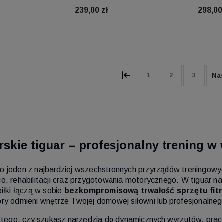
239,00 zł
298,00
koszyka
Do koszyka
1
2
3
arskie tiguar – profesjonalny trening 
e to jeden z najbardziej wszechstronnych przyrządów treningowy
, rehabilitacji oraz przygotowania motorycznego. W tiguar 
iłki łączą w sobie
bezkompromisową trwałość sprzętu fit
óry odmieni wnętrze Twojej domowej siłowni lub profesjonalnego
 tego, czy szukasz narzędzia do dynamicznych wyrzutów, prac