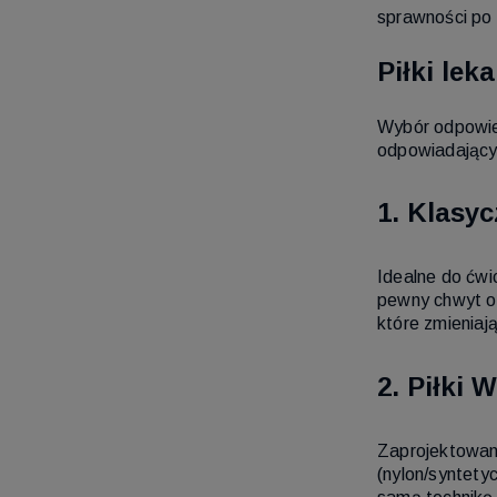
sprawności po 
Piłki le
Wybór odpowied
odpowiadający
1. Klasyc
Idealne do ćwi
pewny chwyt o
które zmieniaj
2. Piłki 
Zaprojektowane
(nylon/syntety