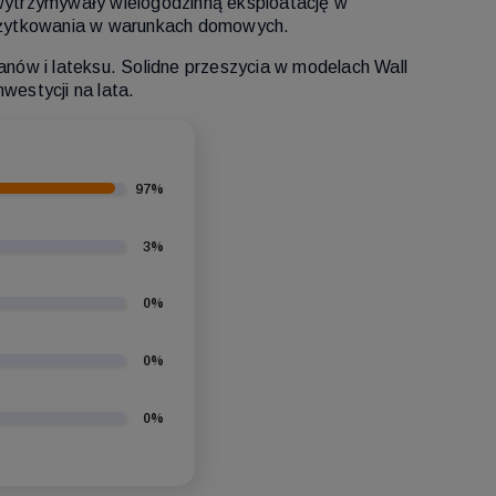
wytrzymywały wielogodzinną eksploatację w
o użytkowania w warunkach domowych.
nów i lateksu. Solidne przeszycia w modelach Wall
westycji na lata.
97%
3%
0%
0%
0%