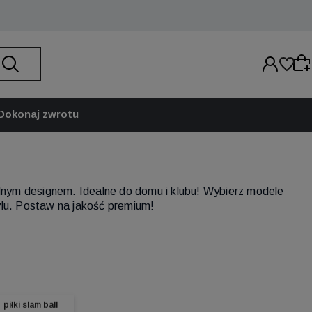
Dokonaj zwrotu
Wybierz coś dla siebie z naszej aktualnej oferty
lub zaloguj się, aby przywrócić dodane produkty
ikalnym designem. Idealne do domu i klubu! Wybierz modele
do listy z poprzedniej sesji.
tylu. Postaw na jakość premium!
piłki slam ball