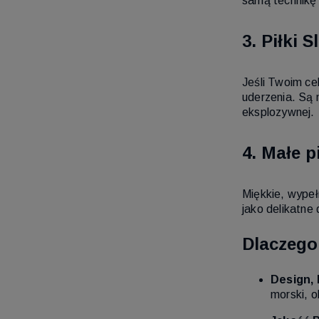
samą technikę 
3. Piłki 
Jeśli Twoim ce
uderzenia. Są 
eksplozywnej.
4. Małe p
Miękkie, wypeł
jako delikatne
Dlaczego 
Design, 
morski, o