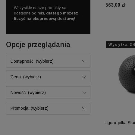
563,00 zł
y
15 lat
Wszystkie nasze produkty są
Skorzystaj z darmowej d
rynku.
dostępne od ręki,
dlatego możesz
już od
250 zł!
liczyć na ekspresową dostawę!
Do 
Opcje przeglądania
Wysyłka 2
Wysyłka 2
Wysyłka 2
Dostępność: (wybierz)
Cena: (wybierz)
Nowość: (wybierz)
Promocja: (wybierz)
tiguar piłka Sl