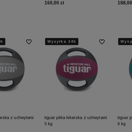
160,00 zł
188,00
koszyka
Do koszyka
4h
4h
Wysyłka 24h
Wysyłka 24h
Wysyłka 24h
Wysy
Wysy
Wysy
Do ulubionych
Do ulubionych
karska z uchwytami
tiguar piłka lekarska z uchwytami
tiguar 
5 kg
6 kg