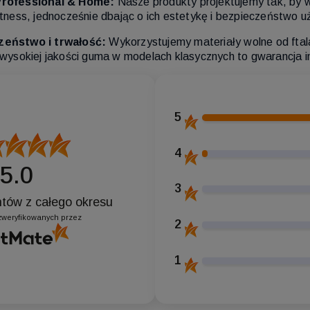
Professional & Home:
Nasze produkty projektujemy tak, by 
fitness, jednocześnie dbając o ich estetykę i bezpieczeństw
zeństwo i trwałość:
Wykorzystujemy materiały wolne od ftala
 wysokiej jakości guma w modelach klasycznych to gwarancja in
5
4
5.0
3
entów
z całego okresu
zweryfikowanych przez
2
1