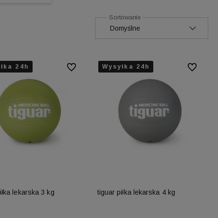
łka 24h
łka 24h
łka 24h
Wysyłka 24h
Wysyłka 24h
Wysyłka 24h
Do ulubionych
Do ulubion
piłka lekarska 3 kg
tiguar piłka lekarska 4 kg