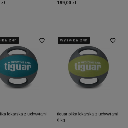
 zł
199,00 zł
Do koszyka
Do koszyka
łka 24h
łka 24h
łka 24h
Wysyłka 24h
Wysyłka 24h
Wysyłka 24h
Do ulubionych
Do ulubion
piłka lekarska z uchwytami
tiguar piłka lekarska z uchwytami
8 kg