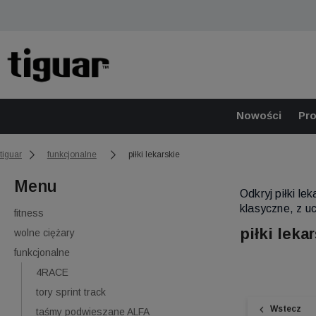
Nowości
Pr
tiguar
funkcjonalne
piłki lekarskie
Menu
Odkryj piłki l
klasyczne, z u
fitness
piłki leka
wolne ciężary
funkcjonalne
4RACE
tory sprint track
Wstecz
taśmy podwieszane ALFA