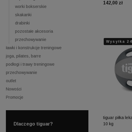
142,00 zł
worki bokserskie
skakanki
Do 
drabinki
pozostałe akcesoria
przechowywanie
Wysyłka 2
Wysyłka 2
ławki i konstrukcje treningowe
joga, pilates, barre
podłogi i trawy treningowe
przechowywanie
outlet
Nowości
Promocje
tiguar piłka le
Dlaczego tiguar?
10 kg