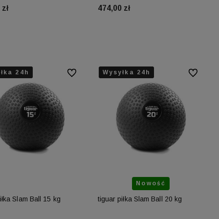
 zł
474,00 zł
są
 możesz
stawę!
Do koszyka
Do koszyka
łka 24h
łka 24h
łka 24h
Wysyłka 24h
Wysyłka 24h
Do ulubionych
Do ulubion
Nowość
piłka Slam Ball 15 kg
tiguar piłka Slam Ball 20 kg