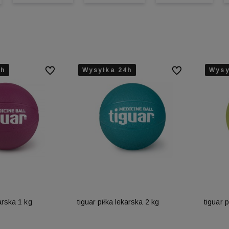
4h
4h
4h
Wysyłka 24h
Wysyłka 24h
Wysyłka 24h
Wysy
Wysy
Wysy
Do ulubionych
Do ulubionych
karska 1 kg
tiguar piłka lekarska 2 kg
tiguar 