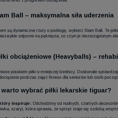
ruchu wraz z progresem obciążenia.
Slam Ball – maksymalna siła uderzenia
lem są dynamiczne rzuty o podłogę, wybierz Slam Ball. Te piłki 
niezwykle odporne na pęknięcia, co czyni je niezastąpionym e
iłki obciążeniowe (Heavyballs) – rehabil
nione piaskiem piłki o mniejszej średnicy. Doskonale sprawdzaj
 dociążenie podczas zajęć fitness dla seniorów lub osób począ
warto wybrać piłki lekarskie tiguar?
który inspiruje:
Odchodzimy od nudnych, czarnych akcesoriów. 
liwka, szary), która sprawia, że sprzęt staje się ozdobą wnętr