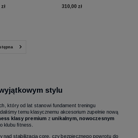
 zł
310,00 zł
Do koszyka
Do koszyka
w wyjątkowym stylu
ch, który od lat stanowi fundament treningu
nadaliśmy temu klasycznemu akcesorium zupełnie nową
ness klasy premium
z
unikalnym, nowoczesnym
 klubu fitness.
y nad stabilizacją core, czy bezpiecznego powrotu do