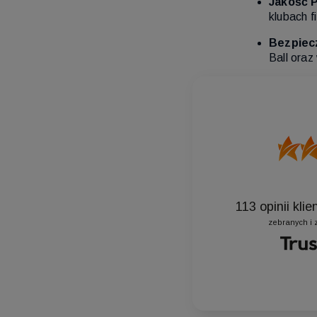
Jakość 
klubach 
Bezpiec
Ball oraz
113
opinii kli
zebranych i 