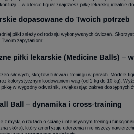
kontuzji – w ofercie tiguar znajdziesz piłkę lekarską idealnie
karskie dopasowane do Twoich potrzeb
niej piłki zależy od rodzaju wykonywanych ćwiczeń. Skorzyst
 Twoim zapytaniom:
zne piłki lekarskie (Medicine Balls) –
czeń siłowych, skrętów tułowia i treningu w parach. Modele t
raz kolorystycznym kodowaniem wag (od 1 kg do 10 kg). Wy
ą piłkę w wygodny odważnik, zwiększając zakres dostępnych ć
Wall Ball – dynamika i cross-training
 z myślą o rzutach o ścianę i intensywnym treningu funkcjon
czna skóra), który amortyzuje uderzenia i nie niszczy nawierz