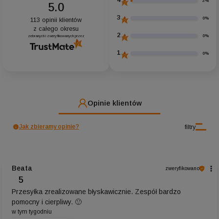
4
3%
5.0
3
0%
113
opinii klientów
z całego okresu
2
0%
zebranych i zweryfikowanych przez
1
0%
Opinie klientów
filtry
Jak zbieramy opinie?
Beata
zweryfikowano
5
Przesyłka zrealizowane błyskawicznie. Zespół bardzo
pomocny i cierpliwy. 🙂
w tym tygodniu