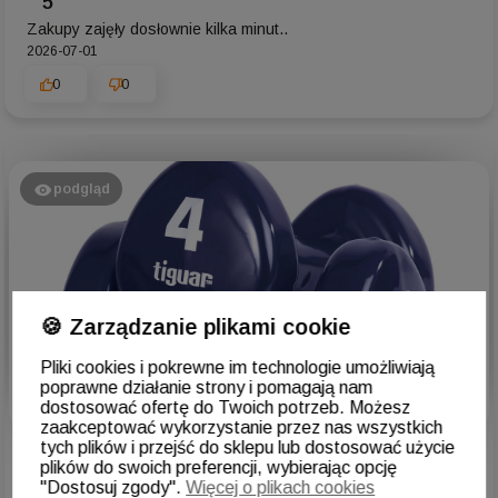
5
Zakupy zajęły dosłownie kilka minut..
2026-07-01
0
0
podgląd
🍪 Zarządzanie plikami cookie
Pliki cookies i pokrewne im technologie umożliwiają
poprawne działanie strony i pomagają nam
dostosować ofertę do Twoich potrzeb. Możesz
zaakceptować wykorzystanie przez nas wszystkich
Hanna
zweryfikowano
tych plików i przejść do sklepu lub dostosować użycie
5
plików do swoich preferencji, wybierając opcję
"Dostosuj zgody".
Więcej o plikach cookies
Ocena klienta:
Doskonale