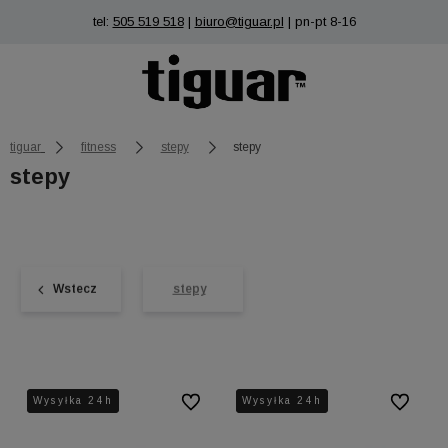
tel:
505 519 518
|
biuro@tiguar.pl
| pn-pt 8-16
tiguar
fitness
stepy
stepy
stepy
Wstecz
stepy
Wysyłka 24h
Wysyłka 24h
Do ulubionych
Wysyłka 24h
Wysyłka 24h
Do ulubio