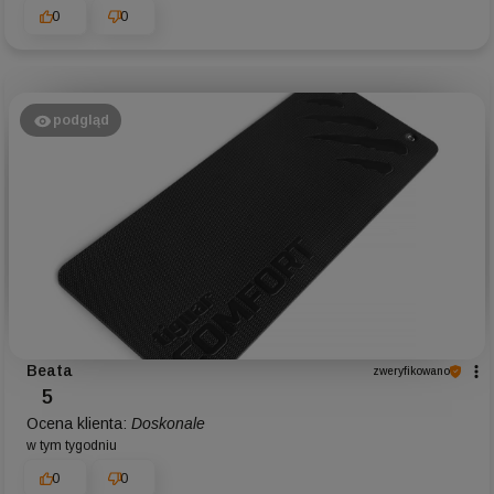
0
0
podgląd
Beata
zweryfikowano
5
Ocena klienta:
Doskonale
w tym tygodniu
0
0