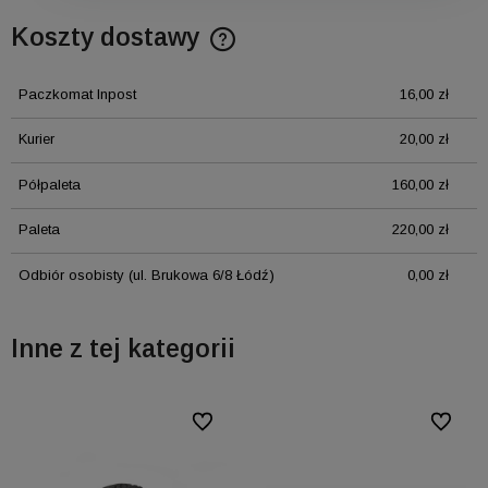
Koszty dostawy
Cena nie zawiera ewentualnych kosztów płatności
Paczkomat Inpost
16,00 zł
Kurier
20,00 zł
Półpaleta
160,00 zł
Paleta
220,00 zł
Odbiór osobisty
(ul. Brukowa 6/8 Łódź)
0,00 zł
Inne z tej kategorii
ionych
ionych
Do ulubionych
Do ulubionych
Do ulubi
Do ulubi