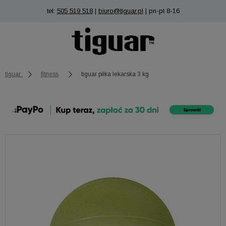
tel:
505 519 518
|
biuro@tiguar.pl
| pn-pt 8-16
tiguar
fitness
tiguar piłka lekarska 3 kg