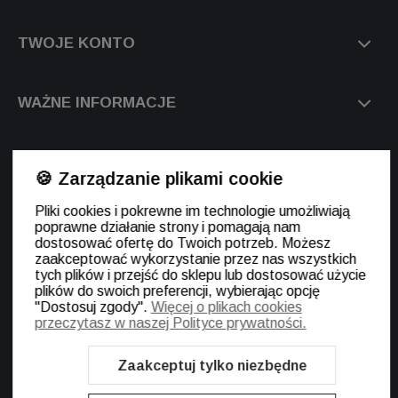
TWOJE KONTO
WAŻNE INFORMACJE
O NAS
🍪 Zarządzanie plikami cookie
Pliki cookies i pokrewne im technologie umożliwiają
poprawne działanie strony i pomagają nam
dostosować ofertę do Twoich potrzeb. Możesz
zaakceptować wykorzystanie przez nas wszystkich
tych plików i przejść do sklepu lub dostosować użycie
plików do swoich preferencji, wybierając opcję
"Dostosuj zgody".
Więcej o plikach cookies
Sklep internetowy Shoper.pl
Szablon Shoper Modern 3.0™
od
przeczytasz w naszej Polityce prywatności.
GrowCommerce
Zaakceptuj tylko niezbędne