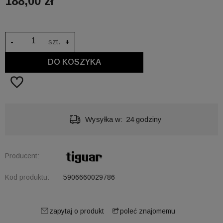
188,00 zł
-
szt.
+
DO KOSZYKA
Wysyłka w:
24 godziny
Producent:
Kod produktu:
5906660029786
zapytaj o produkt
poleć znajomemu