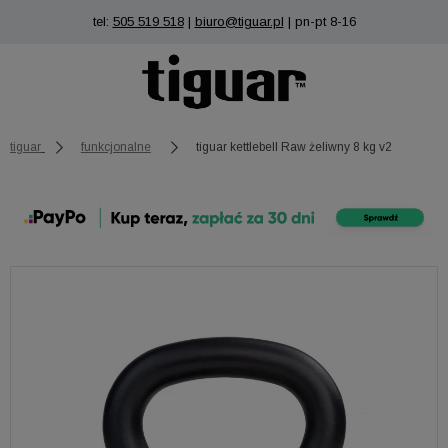
tel:
505 519 518
|
biuro@tiguar.pl
| pn-pt 8-16
tiguar
funkcjonalne
tiguar kettlebell Raw żeliwny 8 kg v2