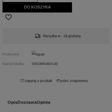
DO KOSZYKA
Wysyłka w:
24 godziny
Producent:
Kod produktu:
5902860493143
zapytaj o produkt
poleć znajomemu
Opis
Dostawa
Opinie