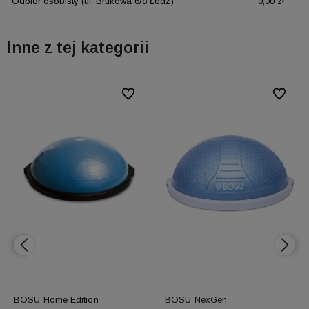
Odbiór osobisty
(ul. Brukowa 6/8 Łódź)
0,00 zł
Inne z tej kategorii
ionych
ionych
Do ulubionych
Do ulubionych
Do ulubi
Do ulubi
BOSU Home Edition
BOSU NexGen