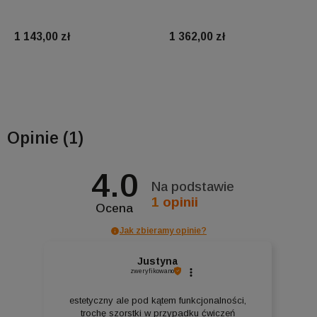
1 143,00 zł
1 362,00 zł
Do koszyka
Do koszyka
Opinie
(1)
4.0
Na podstawie
1
opinii
Ocena
Jak zbieramy opinie?
Justyna
zweryfikowano
estetyczny ale pod kątem funkcjonalności,
trochę szorstki w przypadku ćwiczeń