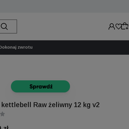
Dokonaj zwrotu
Wybierz coś dla siebie z naszej aktualnej oferty
lub zaloguj się, aby przywrócić dodane produkty
do listy z poprzedniej sesji.
 kettlebell Raw żeliwny 12 kg v2
 zł