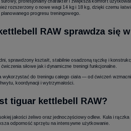
o surowy, profesjonalny charakter i zwiększa komfort użytkow
ież rozszerzony o nowe wagi 14 kg i 18 kg, dzięki czemu łatw
i planowanego progresu treningowego.
kettlebell RAW sprawdza się w
ni, sprawdzony kształt, stabilnie osadzoną rączkę i konstrukc
czenia siłowe jak i dynamiczne treningi funkcjonalne.
 wykorzystać do treningu całego ciała — od ćwiczeń wzmacniaj
chwytu, koordynacji i wytrzymałości.
t tiguar kettlebell RAW?
iej jakości żeliwo oraz jednoczęściowy odlew. Kula i rączka 
ksza odporność sprzętu na intensywne użytkowanie.