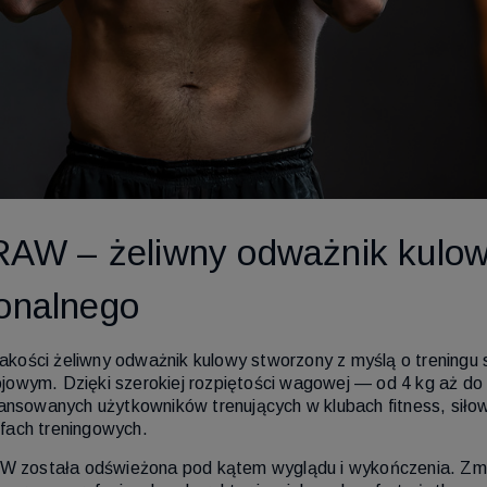
l RAW – żeliwny odważnik kulow
jonalnego
 jakości żeliwny odważnik kulowy stworzony z myślą o treningu
owym. Dzięki szerokiej rozpiętości wagowej — od 4 kg aż do
ansowanych użytkowników trenujących w klubach fitness, siłow
fach treningowych.
RAW została odświeżona pod kątem wyglądu i wykończenia. Zm