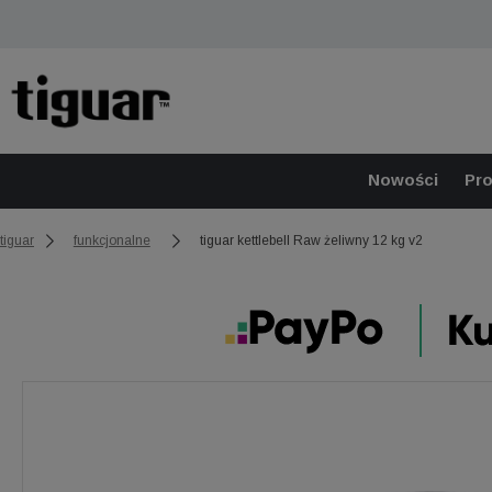
Nowości
Pr
tiguar
funkcjonalne
tiguar kettlebell Raw żeliwny 12 kg v2