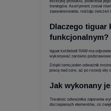
estetykę produktu, podkreśla jeg
treningów. Asortyment został równ
zaawansowania, rodzaju ćwiczeń 
Dlaczego tiguar 
funkcjonalnym?
tiguar kettlebell RAW ma odpowied
wykonywać zarówno podstawowe ćwi
Dzięki temu jeden odważnik można
pracę nad core, aż po rozwój siły 
Jak wykonany jes
Trwałość odważnika zapewnia wysok
doczepianych elementów, co zwię