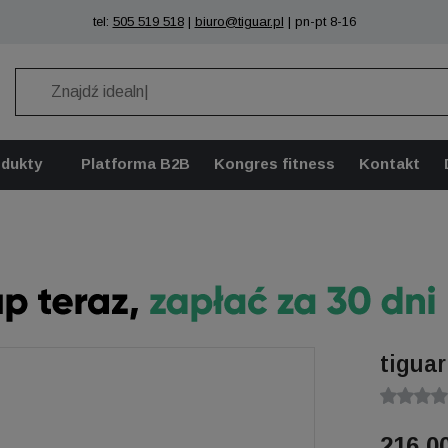
tel:
505 519 518
|
biuro@tiguar.pl
| pn-pt 8-16
odukty
Platforma B2B
Kongres fitness
Kontakt
tiguar
216,00