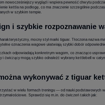
om nowocześniejszy wygląd i wspiera pewność chwytu podcza
ienie kettla na podłogę, co ma znaczenie szczególnie podcz
anych w szybkim tempie.
gn i szybkie rozpoznawanie 
harakterystyczny, mocny styl marki tiguar. Tłoczona nazwa mar
zytelne oznaczenia wagowe ułatwiają szybki dobór odpowiedni
czkach odpowiadają konkretnym wagom, co znacząco usprawnia
zy i ćwiczący mogą szybko odnaleźć wybrany kettlebell w cały
 można wykonywać z tiguar ket
orzystać w wielu formach treningu — od nauki podstawowych 
rzymałościowe. Sprawdzi się m.in. do ćwiczeń takich jak: