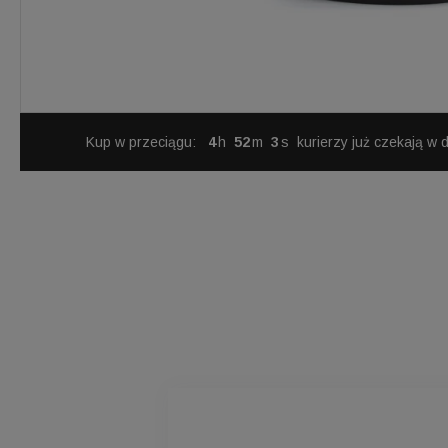
Kup w przeciągu:
4
52
2
kurierzy już czekają w 