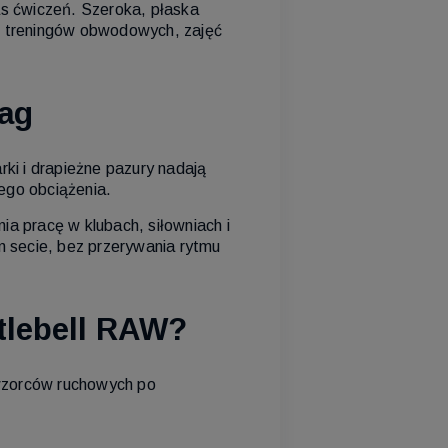
s ćwiczeń. Szeroka, płaska
as treningów obwodowych, zajęć
wag
ki i drapieżne pazury nadają
ego obciążenia.
 pracę w klubach, siłowniach i
m secie, bez przerywania rytmu
tlebell RAW?
wzorców ruchowych po