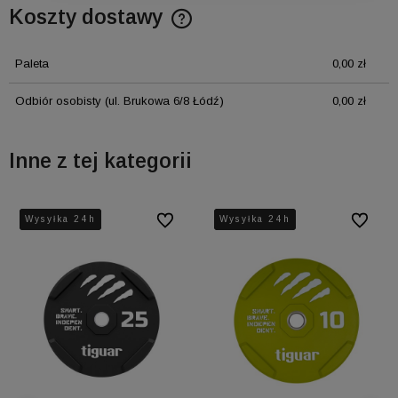
Koszty dostawy
Cena nie zawiera ewentualnych kosztów płatności
Paleta
0,00 zł
Odbiór osobisty
(ul. Brukowa 6/8 Łódź)
0,00 zł
Inne z tej kategorii
ionych
ionych
Wysyłka 24h
Wysyłka 24h
Wysyłka 24h
Do ulubionych
Do ulubionych
Wysyłka 24h
Wysyłka 24h
Wysyłka 24h
Do ulubi
Do ulubi