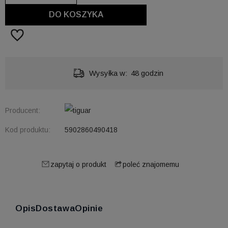
DO KOSZYKA
Wysyłka w:
48 godzin
Producent:
Kod produktu:
5902860490418
zapytaj o produkt
poleć znajomemu
Opis
Dostawa
Opinie