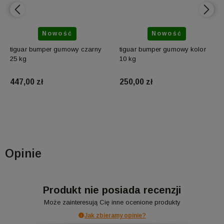
Nowość
Nowość
tiguar bumper gumowy czarny
tiguar bumper gumowy kolor
25 kg
10 kg
447,00 zł
250,00 zł
Do koszyka
Do koszyka
Opinie
Produkt nie posiada recenzji
Może zainteresują Cię inne ocenione produkty
Jak zbieramy opinie?