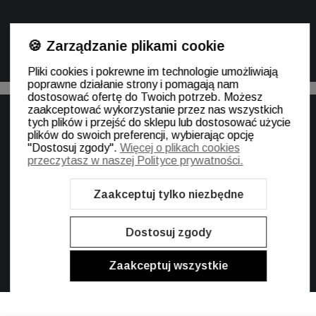
O NAS
🍪 Zarządzanie plikami cookie
Pliki cookies i pokrewne im technologie umożliwiają
poprawne działanie strony i pomagają nam
Szablon Shoper Modern 3.0™
od GrowCommerce
dostosować ofertę do Twoich potrzeb. Możesz
zaakceptować wykorzystanie przez nas wszystkich
tych plików i przejść do sklepu lub dostosować użycie
plików do swoich preferencji, wybierając opcję
"Dostosuj zgody".
Więcej o plikach cookies
Sklep internetowy Shoper.pl
przeczytasz w naszej Polityce prywatności.
Zaakceptuj tylko niezbędne
Dostosuj zgody
Zaakceptuj wszystkie