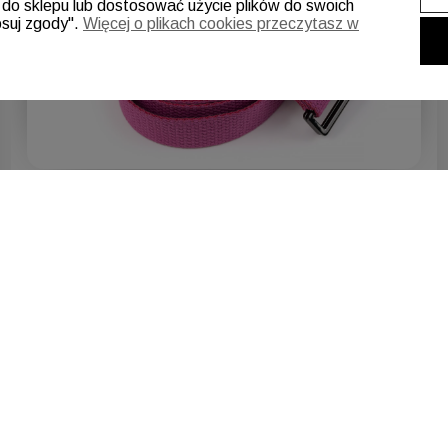
ć do sklepu lub dostosować użycie plików do swoich
osuj zgody".
Więcej o plikach cookies przeczytasz w
Katarzyna
zweryfikowano
5
Dobrze znosi trening w różnych warunkach.
2026-06-07
0
0
Rafal
zweryfikowano
5
Miło zaskoczyła mnie szybkość realizacji..
Wszystko od mat po ciężary – fajnie dobrane..