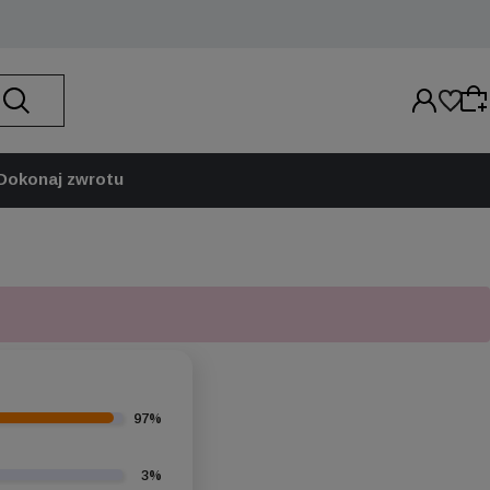
Dokonaj zwrotu
Wybierz coś dla siebie z naszej aktualnej oferty
lub zaloguj się, aby przywrócić dodane produkty
do listy z poprzedniej sesji.
97%
3%