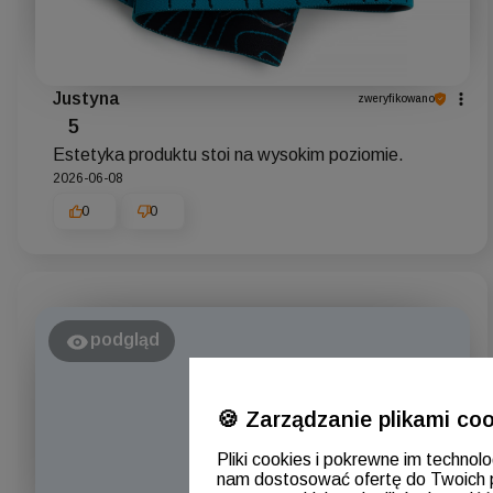
Justyna
zweryfikowano
5
Estetyka produktu stoi na wysokim poziomie.
2026-06-08
0
0
podgląd
🍪 Zarządzanie plikami coo
Pliki cookies i pokrewne im technol
nam dostosować ofertę do Twoich 