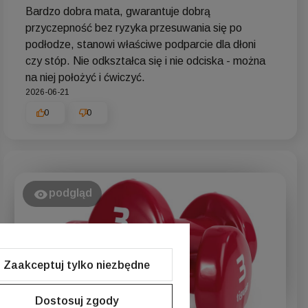
Bardzo dobra mata, gwarantuje dobrą
przyczepność bez ryzyka przesuwania się po
podłodze, stanowi właściwe podparcie dla dłoni
czy stóp. Nie odkształca się i nie odciska - można
na niej położyć i ćwiczyć.
2026-06-21
0
0
podgląd
Zaakceptuj tylko niezbędne
Dostosuj zgody