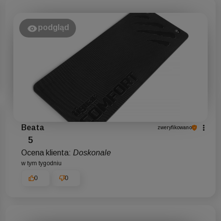
podgląd
Beata
zweryfikowano
5
Ocena klienta:
Doskonale
w tym tygodniu
0
0