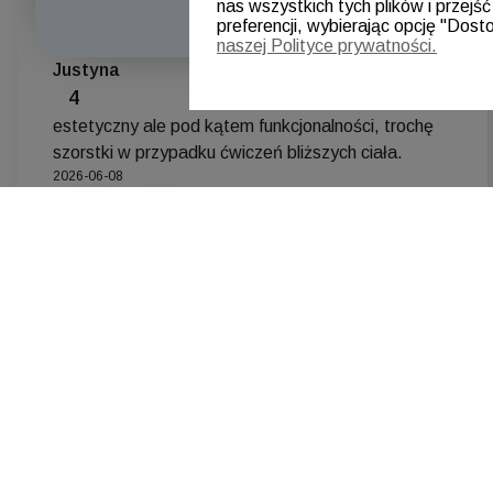
nas wszystkich tych plików i przejś
preferencji, wybierając opcję "Dost
naszej Polityce prywatności.
Justyna
zweryfikowano
4
estetyczny ale pod kątem funkcjonalności, trochę
szorstki w przypadku ćwiczeń bliższych ciała.
2026-06-08
0
0
podgląd