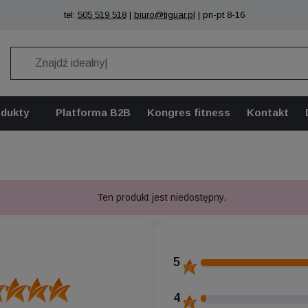
tel:
505 519 518
|
biuro@tiguar.pl
| pn-pt 8-16
odukty
Platforma B2B
Kongres fitness
Kontakt
Ten produkt jest niedostępny.
5
4