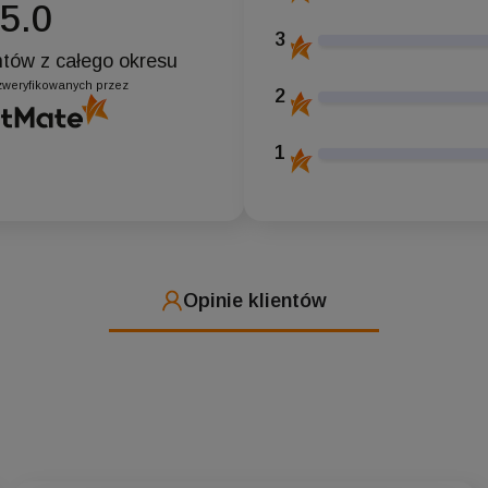
5.0
3
entów
z całego okresu
zweryfikowanych przez
2
1
Opinie klientów