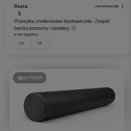
Beata
zweryfikowano
5
Przesyłka zrealizowane błyskawicznie. Zespół
bardzo pomocny i cierpliwy. 🙂
w tym tygodniu
0
0
podgląd