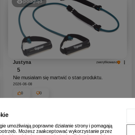
podgląd
Justyna
zweryfikowano
5
Nie musiałam się martwić o stan produktu.
2026-06-08
0
0
kie
ogie umożliwiają poprawne działanie strony i pomagają
podgląd
potrzeb. Możesz zaakceptować wykorzystanie przez