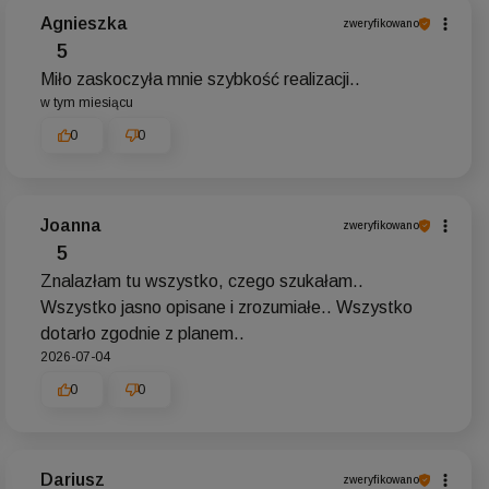
Agnieszka
zweryfikowano
5
Miło zaskoczyła mnie szybkość realizacji..
w tym miesiącu
0
0
Joanna
zweryfikowano
5
Znalazłam tu wszystko, czego szukałam..
Wszystko jasno opisane i zrozumiałe.. Wszystko
dotarło zgodnie z planem..
2026-07-04
0
0
Dariusz
zweryfikowano