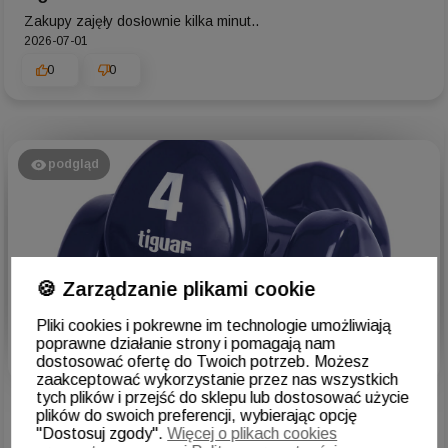
Zakupy zajęły dosłownie kilka minut..
2026-07-01
0
0
podgląd
🍪 Zarządzanie plikami cookie
Pliki cookies i pokrewne im technologie umożliwiają
poprawne działanie strony i pomagają nam
dostosować ofertę do Twoich potrzeb. Możesz
zaakceptować wykorzystanie przez nas wszystkich
Hanna
zweryfikowano
tych plików i przejść do sklepu lub dostosować użycie
5
plików do swoich preferencji, wybierając opcję
"Dostosuj zgody".
Więcej o plikach cookies
Ocena klienta:
Doskonale