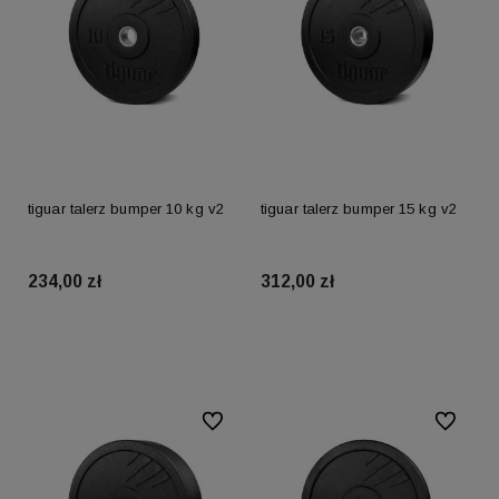
tiguar talerz bumper 10 kg v2
tiguar talerz bumper 15 kg v2
234,00 zł
312,00 zł
Do koszyka
Do koszyka
Do ulubionych
Do ulubio