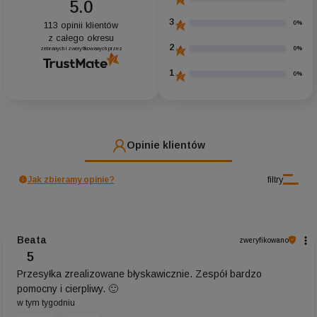
5.0
3
0%
113
opinii klientów
z całego okresu
2
0%
zebranych i zweryfikowanych przez
1
0%
Opinie klientów
filtry
Jak zbieramy opinie?
Beata
zweryfikowano
5
Przesyłka zrealizowane błyskawicznie. Zespół bardzo
pomocny i cierpliwy. 🙂
w tym tygodniu