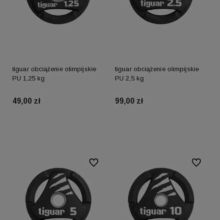
tiguar obciążenie olimpijskie
tiguar obciążenie olimpijskie
PU 1,25 kg
PU 2,5 kg
49,00 zł
99,00 zł
Do koszyka
Do koszyka
Do ulubionych
Do ulubio