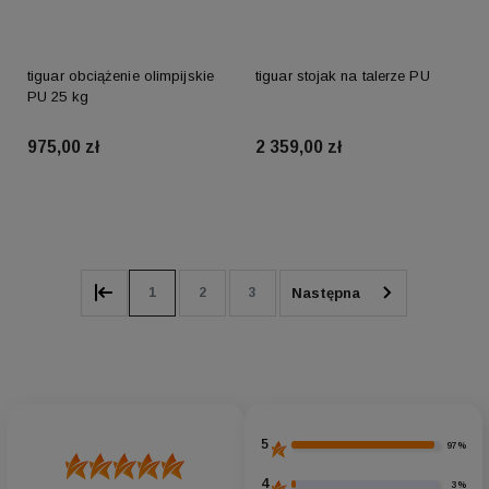
tiguar obciążenie olimpijskie
tiguar stojak na talerze PU
PU 25 kg
975,00 zł
2 359,00 zł
Do koszyka
Do koszyka
1
2
3
5
97%
4
3%