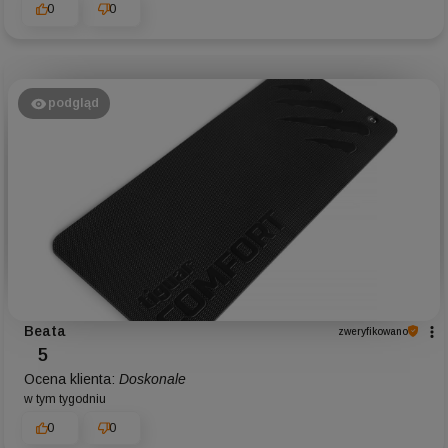
0
0
podgląd
Beata
zweryfikowano
5
Ocena klienta:
Doskonale
w tym tygodniu
0
0