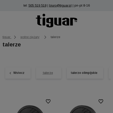
tel:
505 519 518
|
biuro@tiguar.pl
| pn-pt 8-16
tiguar
wolne ciężary
talerze
talerze
Wstecz
talerze
talerze olimpijskie
Do ulubionych
Do ulubio