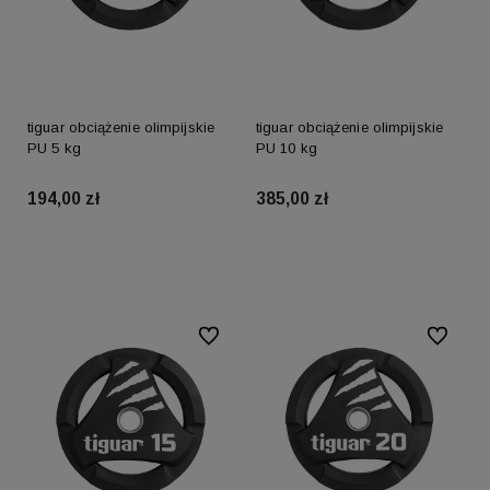
tiguar obciążenie olimpijskie
tiguar obciążenie olimpijskie
PU 5 kg
PU 10 kg
194,00 zł
385,00 zł
Do koszyka
Do koszyka
Do ulubionych
Do ulubio