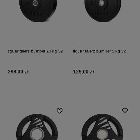
tiguar talerz bumper 20 kg v2
tiguar talerz bumper 5 kg v2
399,00 zł
129,00 zł
Do koszyka
Do koszyka
Do ulubionych
Do ulubio