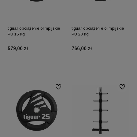
tiguar obciążenie olimpijskie
tiguar obciążenie olimpijskie
PU 15 kg
PU 20 kg
579,00 zł
766,00 zł
Do koszyka
Do koszyka
Do ulubionych
Do ulubio