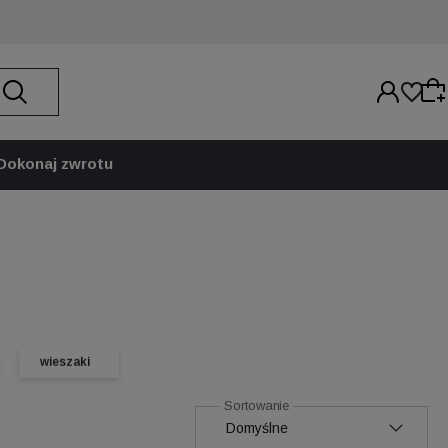
Dokonaj zwrotu
Wybierz coś dla siebie z naszej aktualnej oferty
lub zaloguj się, aby przywrócić dodane produkty
do listy z poprzedniej sesji.
wieszaki