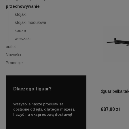
przechowywanie
stojaki
stojaki modułowe
kosze
wieszaki
outlet
Nowości
Promocje
Dlaczego tiguar?
tiguar belka ta
Skorzystaj z darmowej dostawy
Działamy od 2010 roku, ma
687,00 zł
ożesz
już od
250 zł!
doświadczenia na polskim
awę!
Do 