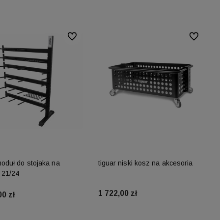
Do ulubionych
Do ulubion
moduł do stojaka na
tiguar niski kosz na akcesoria
 21/24
1 722,00 zł
00 zł