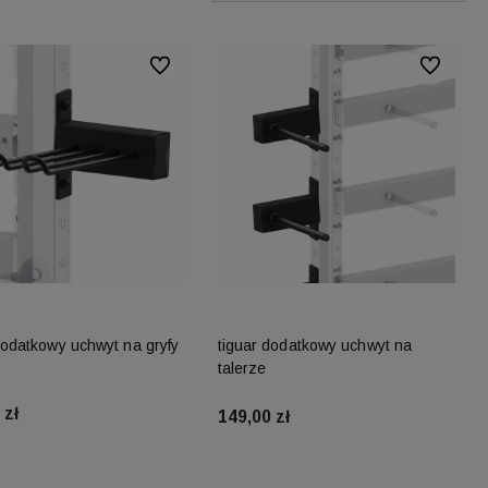
Do ulubionych
Do ulubion
dodatkowy uchwyt na gryfy
tiguar dodatkowy uchwyt na
talerze
 zł
149,00 zł
Do koszyka
Do koszyka