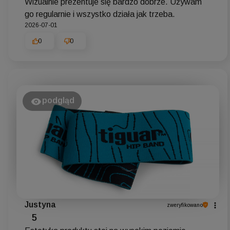
Wizualnie prezentuje się bardzo dobrze. Używam
go regularnie i wszystko działa jak trzeba.
2026-07-01
0
0
podgląd
Justyna
zweryfikowano
5