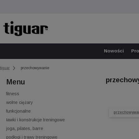
Nowości
Pr
tiguar
przechowywanie
przechow
Menu
fitness
wolne ciężary
funkcjonalne
przechowywa
ławki i konstrukcje treningowe
joga, pilates, barre
podłogi i trawy treningowe