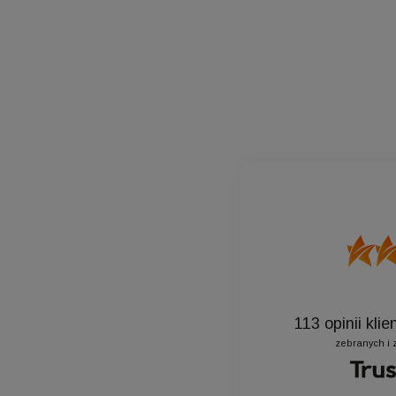
Do 
113
opinii kli
zebranych i 