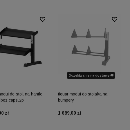
Do ulubionych
Do ulubion
Oczekiwanie na dostawę 🚚
moduł do stoj. na hantle
tiguar moduł do stojaka na
 bez caps.2p
bumpery
00 zł
1 689,00 zł
Do koszyka
Powiadom o dostępności