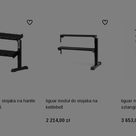
Do ulubionych
Do ulubionych
 stojaka na hantle
tiguar moduł do stojaka na
tiguar 
l.
kettlebell
sztangi
2 214,00 zł
3 653,