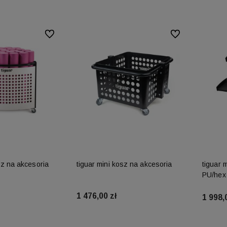
Do ulubionych
Do ulubionych
sz na akcesoria
tiguar mini kosz na akcesoria
tiguar 
PU/hex
1 476,00 zł
1 998,
koszyka
Do koszyka