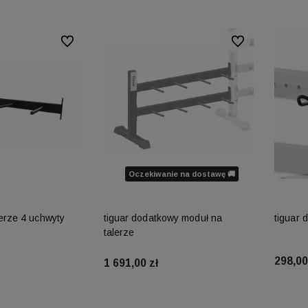
Do ulubionych
Do ulubionych
Oczekiwanie na dostawę 🚚
lerze 4 uchwyty
tiguar dodatkowy moduł na
tiguar 
talerze
my
15 lat
Wszystkie nasze produkty są
298,00
 rynku.
dostępne od ręki,
dlatego możesz
1 691,00 zł
liczyć na ekspresową dostawę!
koszyka
Powiadom o dostępności