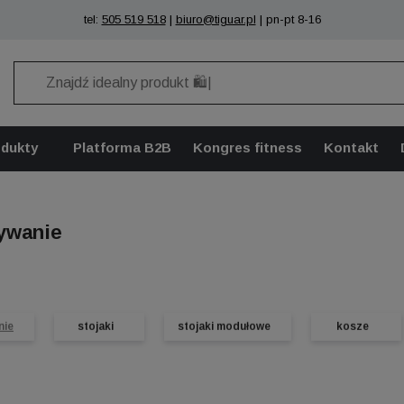
tel:
505 519 518
|
biuro@tiguar.pl
| pn-pt 8-16
odukty
Platforma B2B
Kongres fitness
Kontakt
ywanie
nie
stojaki
stojaki modułowe
kosze