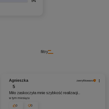
0%
filtry
Agnieszka
zweryfikowano
5
Miło zaskoczyła mnie szybkość realizacji..
w tym miesiącu
0
0