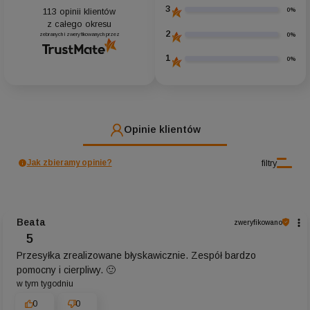
3
0%
113
opinii klientów
z całego okresu
2
0%
zebranych i zweryfikowanych przez
1
0%
Opinie klientów
filtry
Jak zbieramy opinie?
Beata
zweryfikowano
5
Przesyłka zrealizowane błyskawicznie. Zespół bardzo
pomocny i cierpliwy. 🙂
w tym tygodniu
0
0