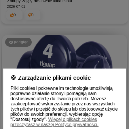
Zakupy zajęły dosłownie kilka minut..
2026-07-01
0
0
podgląd
🍪 Zarządzanie plikami cookie
Pliki cookies i pokrewne im technologie umożliwiają
poprawne działanie strony i pomagają nam
dostosować ofertę do Twoich potrzeb. Możesz
zaakceptować wykorzystanie przez nas wszystkich
Hanna
zweryfikowano
tych plików i przejść do sklepu lub dostosować użycie
5
plików do swoich preferencji, wybierając opcję
"Dostosuj zgody".
Więcej o plikach cookies
Ocena klienta:
Doskonale
przeczytasz w naszej Polityce prywatności.
2026-06-29