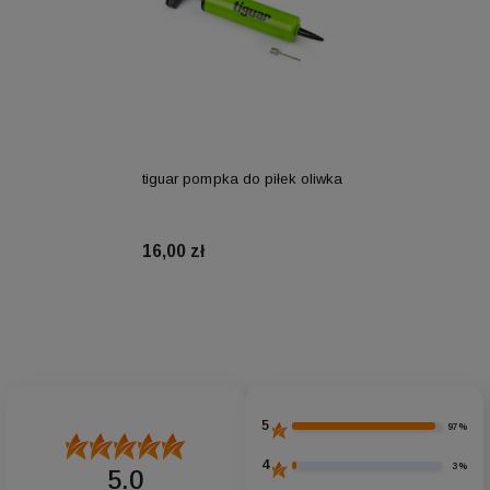
tiguar pompka do piłek oliwka
16,00 zł
Do koszyka
5
97%
4
3%
5.0