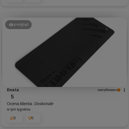
podgląd
Beata
zweryfikowano
5
Ocena klienta:
Doskonale
w tym tygodniu
0
0