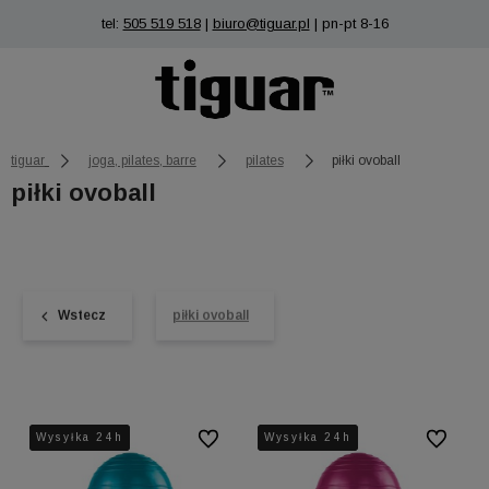
tel:
505 519 518
|
biuro@tiguar.pl
| pn-pt 8-16
tiguar
joga, pilates, barre
pilates
piłki ovoball
piłki ovoball
Wstecz
piłki ovoball
Wysyłka 24h
Wysyłka 24h
Wysyłka 24h
Do ulubionych
Wysyłka 24h
Wysyłka 24h
Wysyłka 24h
Do ulubio