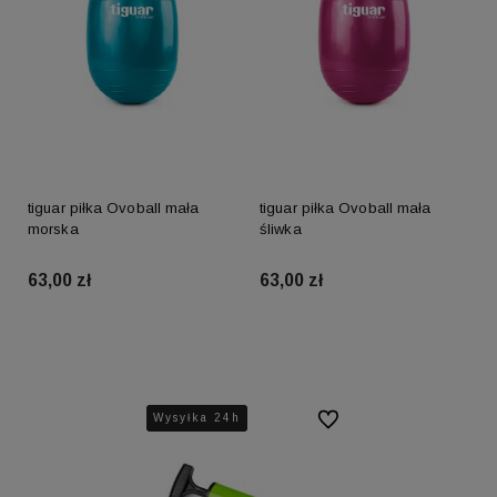
tiguar piłka Ovoball mała
tiguar piłka Ovoball mała
morska
śliwka
63,00 zł
63,00 zł
Do koszyka
Do koszyka
Wysyłka 24h
Wysyłka 24h
Wysyłka 24h
Do ulubionych